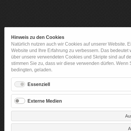
Hinweis zu den Cookies
Natürlich nutzen auch wir Cookies auf unserer Website. E
Website und Ihre Erfahrung zu verbessern. Das bedeutet 
über unsere verwendeten Cookies und Skripte sind auf de
stimmen Sie zu, dass wir diese verwenden dürfen. Wenn S
bedingten, geladen.
Essenziell
Externe Medien
Au
A