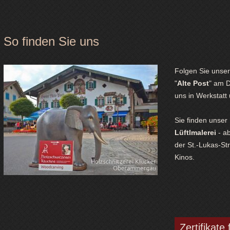
So finden Sie uns
Folgen Sie uns
"
Alte Post
" am D
uns in Werkstatt
Sie finden unser
Lüftlmalerei
- ab
der St.-Lukas-St
Kinos.
Zertifikate 