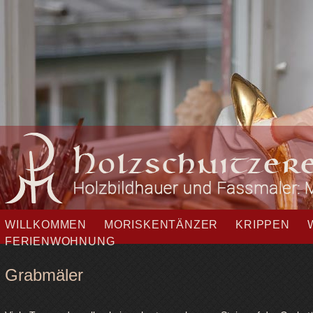
Navigation
WILLKOMMEN
MORISKENTÄNZER
KRIPPEN
überspringen
FERIENWOHNUNG
Grabmäler